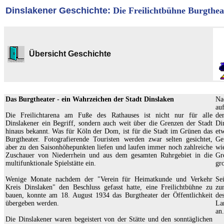
Dinslakener Geschichte:
Die Freilichtbühne Burgthea
Übersicht Geschichte
Das Burgtheater - ein Wahrzeichen der Stadt Dinslaken
Na
au
Die Freilichtarena am Fuße des Rathauses ist nicht nur für alle
de
Dinslakener ein Begriff, sondern auch weit über die Grenzen der Stadt
Di
hinaus bekannt. Was für Köln der Dom, ist für die Stadt im Grünen das
et
Burgtheater. Fotografierende Touristen werden zwar selten gesichtet,
Ge
aber zu den Saisonhöhepunkten liefen und laufen immer noch zahlreiche
wi
Zuschauer von Niederrhein und aus dem gesamten Ruhrgebiet in die
Gr
multifunktionale Spielstätte ein.
gr
Wenige Monate nachdem der "Verein für Heimatkunde und Verkehr
Se
Kreis Dinslaken" den Beschluss gefasst hatte, eine Freilichtbühne zu
zu
bauen, konnte am 18. August 1934 das Burgtheater der Öffentlichkeit
de
übergeben werden.
La
an.
Die Dinslakener waren begeistert von der Stätte und den sonntäglichen